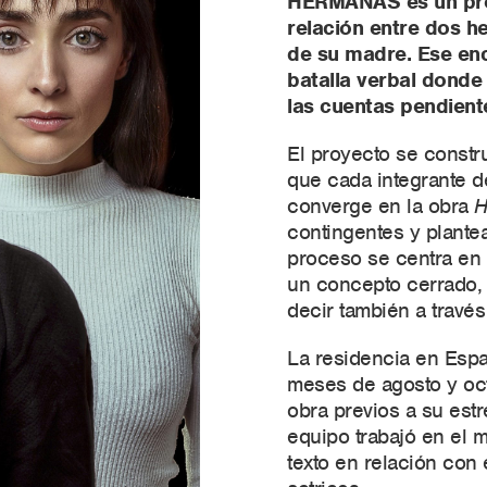
HERMANAS es un proy
relación entre dos h
de su madre. Ese enc
batalla verbal donde 
las cuentas pendient
El proyecto se constru
que cada integrante de
converge en la obra
H
contingentes y plantea
proceso se centra en 
un concepto cerrado, 
decir también a través
La residencia en Espa
meses de agosto y oct
obra previos a su est
equipo trabajó en el 
texto en relación con 