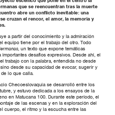
ecto escénico que pone en el centro la
ermanas que se reencuentran tras la muerte
uentro abre un conflicto inevitable: una
se cruzan el rencor, el amor, la memoria y
es.
ye a partir del conocimiento y la admiración
l equipo tiene por el trabajo del otro. Todo
ermanas
, un texto que expone temáticas
 importantes desafíos expresivos. Desde ahí, el
el trabajo con la palabra, entendida no desde
sino desde su capacidad de evocar, sugerir y
 de lo que calla.
cio Checoeslovaquia se desarrolló entre los
ubre, y estuvo dedicada a los ensayos de la
reno en Matucana 100. Durante este período, el
montaje de las escenas y en la exploración del
el cuerpo, el ritmo y la escucha entre las