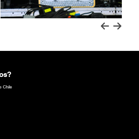
os?
e Chile