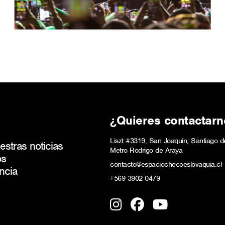
¿Quieres contactarn
Liszt #3319, San Joaquín, Santiago d
stras noticias
Metro Rodrigo de Araya
os
contacto@espaciochecoeslovaquia.cl
ncia
+569 3902 0479