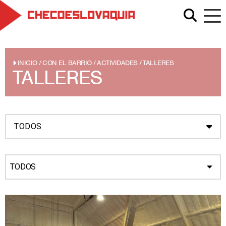
INICIO
/
CON EL BARRIO
/
ACTIVIDADES
/
TALLERES
TALLERES
TODOS