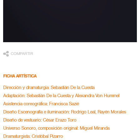
COMPARTIR
FICHA ARTÍSTICA
Dirección y dramaturgia: Sebastián De la Cuesta
Adaptación: Sebastián De la Cuesta y Alexandra Von Hummel
Asistencia coreográfica: Francisca Sazié
Diseño Escenografía e iluminación: Rodrigo Leal, Rayén Morales
Diseño de vestuario: César Erazo Toro
Universo Sonoro, composición original: Miguel Miranda
Dramaturgista: Cristóbal Pizarro